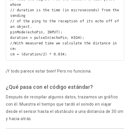
whose

// duration is the time (in microseconds) from the 
sending

// of the ping to the reception of its echo off of 
an object.

pinMode(echoPin, INPUT);

duration = pulseIn(echoPin, HIGH);

//With measured time we calculate the distance in 
cm:

cm = (duration/2) * 0.034;
¡Y todo parece estar bien! Pero no funciona.
¿Qué pasa con el código estándar?
Después de recopilar algunos datos, trazamos un gráfico
con él. Muestra el tiempo que tardó el sonido en viajar
desde el sensor hasta el obstáculo a una distancia de 30 cm
y hacia atrás.