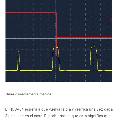
Onda correctamente medida.
El HCSR04 espera a que vuelva la ola y verifica una vez cada
3 µs si ese es el caso. El problema es que esto significa que