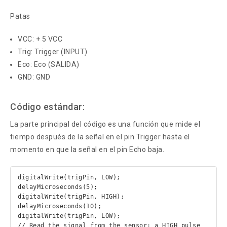
Patas
VCC: + 5 VCC
Trig: Trigger (INPUT)
Eco: Eco (SALIDA)
GND: GND
Código estándar:
La parte principal del código es una función que mide el
tiempo después de la señal en el pin Trigger hasta el
momento en que la señal en el pin Echo baja.
digitalWrite(trigPin, LOW);

delayMicroseconds(5);

digitalWrite(trigPin, HIGH);

delayMicroseconds(10);

digitalWrite(trigPin, LOW);

// Read the signal from the sensor: a HIGH pulse 