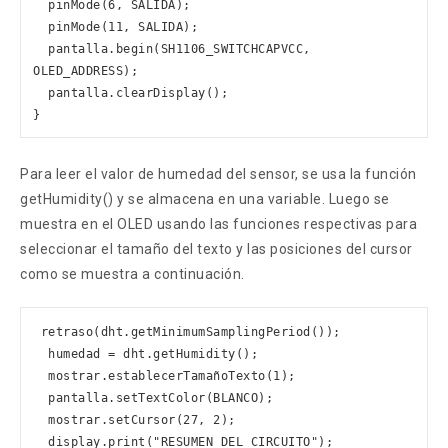
  pinMode(6, SALIDA); 

  pinMode(11, SALIDA); 

  pantalla.begin(SH1106_SWITCHCAPVCC, 
OLED_ADDRESS); 

  pantalla.clearDisplay(); 

}
Para leer el valor de humedad del sensor, se usa la función
getHumidity() y se almacena en una variable. Luego se
muestra en el OLED usando las funciones respectivas para
seleccionar el tamaño del texto y las posiciones del cursor
como se muestra a continuación.
 retraso(dht.getMinimumSamplingPeriod()); 

  humedad = dht.getHumidity(); 

  mostrar.establecerTamañoTexto(1); 

  pantalla.setTextColor(BLANCO); 

  mostrar.setCursor(27, 2); 

  display.print("RESUMEN DEL CIRCUITO"); 
