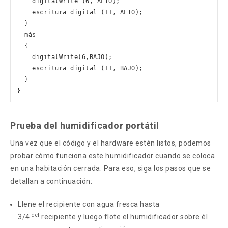
    digitalWrite (6, ALTO); 

    escritura digital (11, ALTO); 

  } 

  más 

  { 

    digitalWrite(6,BAJO); 

    escritura digital (11, BAJO); 

  } 

}
Prueba del humidificador portátil
Una vez que el código y el hardware estén listos, podemos
probar cómo funciona este humidificador cuando se coloca
en una habitación cerrada. Para eso, siga los pasos que se
detallan a continuación:
Llene el recipiente con agua fresca hasta
del
3/4
recipiente y luego flote el humidificador sobre él