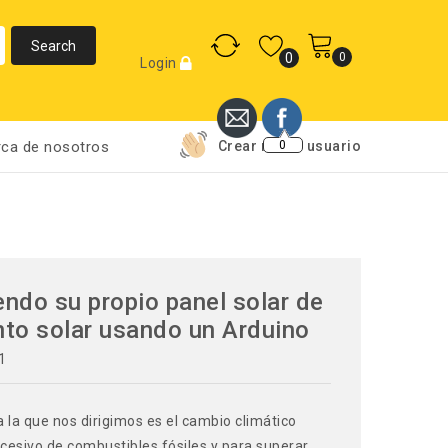
0
0
Login
0
ca de nosotros
Crear nuevo usuario
ndo su propio panel solar de
to solar usando un Arduino
1
a la que nos dirigimos es el cambio climático
xcesivo de combustibles fósiles y para superar