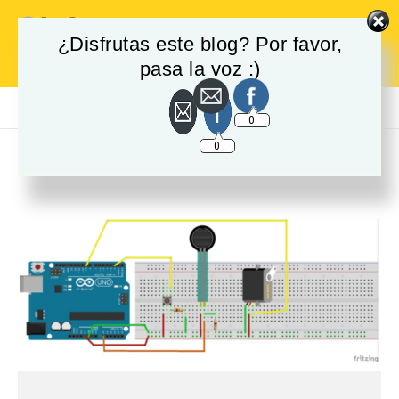
¿Disfrutas este blog? Por favor,
Login
pasa la voz :)
Menu
0
0
Mes:
noviembre 2020