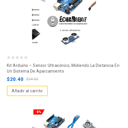
0
Kit Arduino – Sensor Ultrasónico, Midiendo La Distancia En
out
Un Sistema De Aparcamiento
of
$
20.40
$
24.50
5
Añadir al carrito
-8%