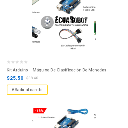
0
Kit Arduino – Máquina De Clasificación De Monedas
out
$
25.50
$
38.40
of
5
Añadir al carrito
-18%