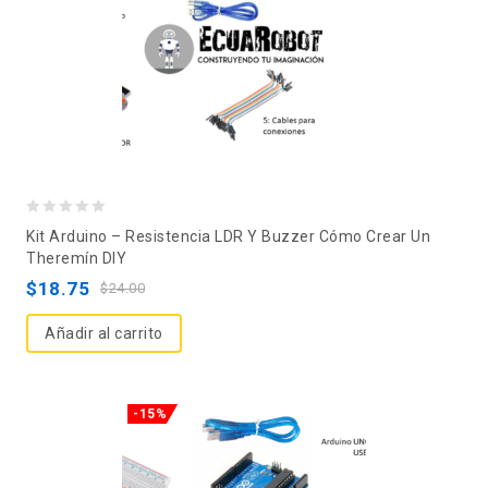
0
Kit Arduino – Resistencia LDR Y Buzzer Cómo Crear Un
out
Theremín DIY
of
$
18.75
$
24.00
5
Añadir al carrito
-15%