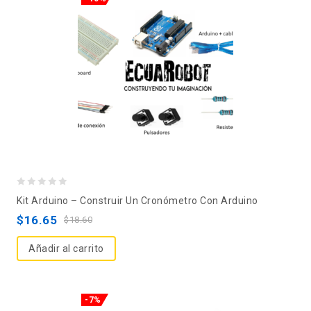
0
Kit Arduino – Construir Un Cronómetro Con Arduino
out
$
16.65
$
18.60
of
5
Añadir al carrito
-7%