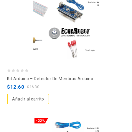
0
Kit Arduino – Detector De Mentiras Arduino
out
$
12.60
$
16.30
of
5
Añadir al carrito
-22%