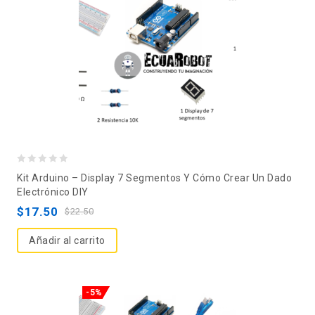
0
Kit Arduino – Display 7 Segmentos Y Cómo Crear Un Dado
out
Electrónico DIY
of
$
17.50
$
22.50
5
Añadir al carrito
-5%