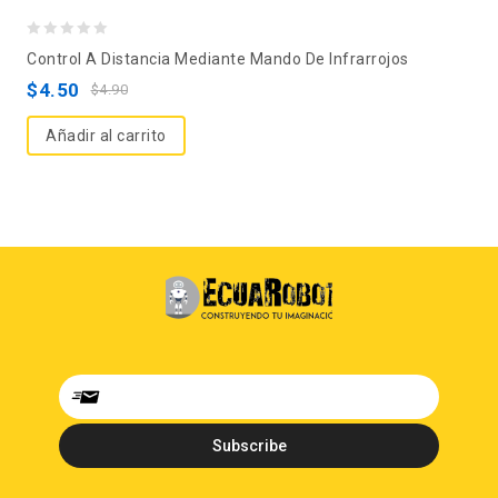
0
Control A Distancia Mediante Mando De Infrarrojos
out
$
4.50
$
4.90
of
5
Añadir al carrito