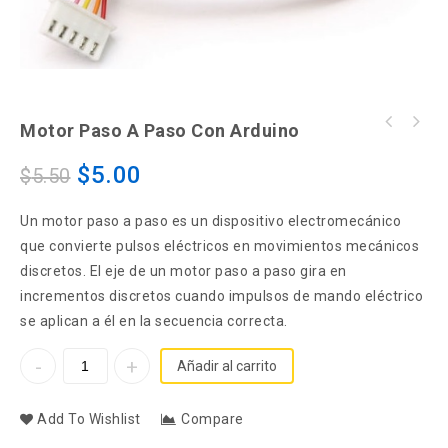
Motor Paso A Paso Con Arduino
Control a distancia mediante mando de
Chasis Kit Carro Robot Seguidor Arduino 3
infrarrojos
Ruedas
$
5.00
$
5.50
Un motor paso a paso es un dispositivo electromecánico
que convierte pulsos eléctricos en movimientos mecánicos
discretos. El eje de un motor paso a paso gira en
incrementos discretos cuando impulsos de mando eléctrico
se aplican a él en la secuencia correcta.
Añadir al carrito
Add To Wishlist
Compare