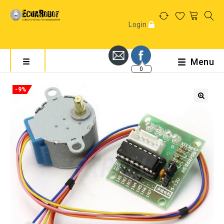
Login
Menu
0
0
-9%
🔍