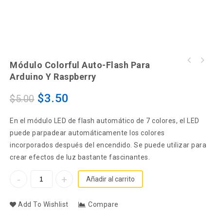
Módulo Colorful Auto-Flash Para
Módulo Analog-temperature sensor para
Módulo Magnet-ring sensor para arduino y
arduino y raspberry
Arduino Y Raspberry
raspberry
$
3.50
$
5.00
En el módulo LED de flash automático de 7 colores, el LED
puede parpadear automáticamente los colores
incorporados después del encendido. Se puede utilizar para
crear efectos de luz bastante fascinantes.
Añadir al carrito
Add To Wishlist
Compare