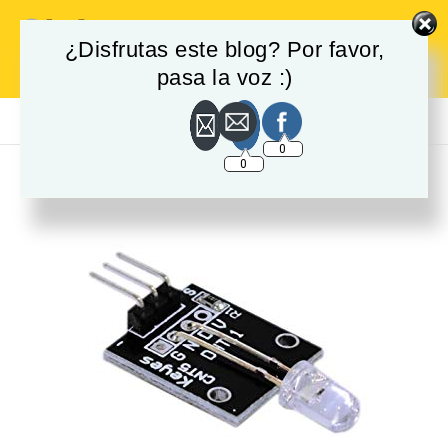
¿Disfrutas este blog? Por favor,
Login
pasa la voz :)
Menu
0
0
-30%
🔍