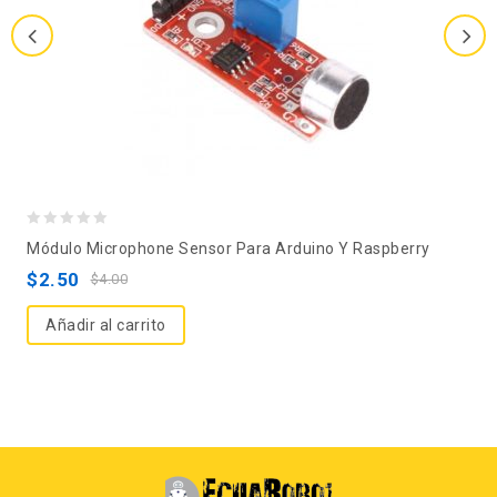
0
Módulo Microphone Sensor Para Arduino Y Raspberry
out
$
2.50
$
4.00
of
5
Añadir al carrito